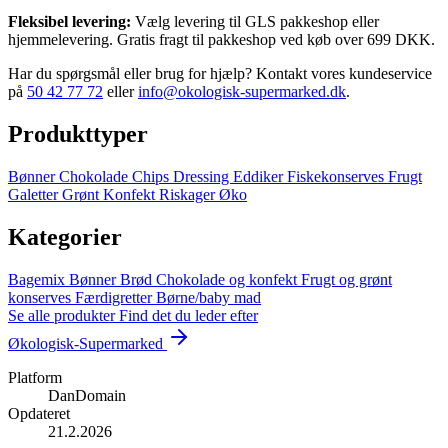
Fleksibel levering:
Vælg levering til GLS pakkeshop eller
hjemmelevering. Gratis fragt til pakkeshop ved køb over 699 DKK.
Har du spørgsmål eller brug for hjælp? Kontakt vores kundeservice
på
50 42 77 72
eller
info@okologisk-supermarked.dk
.
Produkttyper
Bønner
Chokolade
Chips
Dressing
Eddiker
Fiskekonserves
Frugt
Galetter
Grønt
Konfekt
Riskager
Øko
Kategorier
Bagemix
Bønner
Brød
Chokolade og konfekt
Frugt og grønt
konserves
Færdigretter
Børne/baby mad
Se alle produkter
Find det du leder efter
Økologisk-Supermarked
Platform
DanDomain
Opdateret
21.2.2026