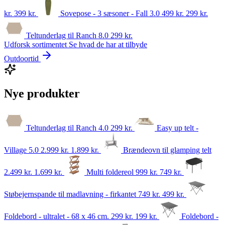
kr.
399
kr.
Sovepose - 3 sæsoner - Fall 3.0
499 kr.
299
kr.
Teltunderlag til Ranch 8.0
299
kr.
Udforsk sortimentet
Se hvad de har at tilbyde
Outdoortid
Nye produkter
Teltunderlag til Ranch 4.0
299
kr.
Easy up telt -
Village 5.0
2.999 kr.
1.899
kr.
Brændeovn til glamping telt
2.499 kr.
1.699
kr.
Multi foldereol
999 kr.
749
kr.
Støbejernspande til madlavning - firkantet
749 kr.
499
kr.
Foldebord - ultralet - 68 x 46 cm.
299 kr.
199
kr.
Foldebord -