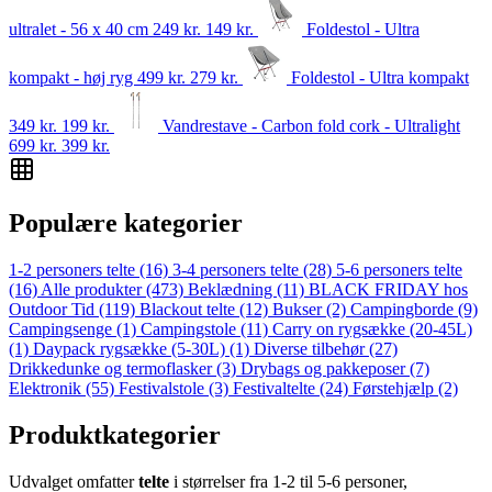
ultralet - 56 x 40 cm
249 kr.
149
kr.
Foldestol - Ultra
kompakt - høj ryg
499 kr.
279
kr.
Foldestol - Ultra kompakt
349 kr.
199
kr.
Vandrestave - Carbon fold cork - Ultralight
699 kr.
399
kr.
Populære kategorier
1-2 personers telte
(16)
3-4 personers telte
(28)
5-6 personers telte
(16)
Alle produkter
(473)
Beklædning
(11)
BLACK FRIDAY hos
Outdoor Tid
(119)
Blackout telte
(12)
Bukser
(2)
Campingborde
(9)
Campingsenge
(1)
Campingstole
(11)
Carry on rygsække (20-45L)
(1)
Daypack rygsække (5-30L)
(1)
Diverse tilbehør
(27)
Drikkedunke og termoflasker
(3)
Drybags og pakkeposer
(7)
Elektronik
(55)
Festivalstole
(3)
Festivaltelte
(24)
Førstehjælp
(2)
Produktkategorier
Udvalget omfatter
telte
i størrelser fra 1‑2 til 5‑6 personer,