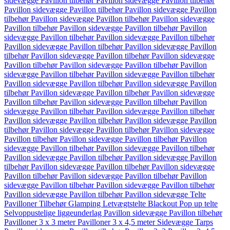
sidevægge
Pavillon tilbehør
Pavillon sidevægge
Pavillon tilbehør
Pavillon sidevægge
Pavillon tilbehør
Pavillon sidevægge
Pavillon
tilbehør
Pavillon sidevægge
Pavillon tilbehør
Pavillon sidevægge
Pavillon tilbehør
Pavillon sidevægge
Pavillon tilbehør
Pavillon
sidevægge
Pavillon tilbehør
Pavillon sidevægge
Pavillon tilbehør
Pavillon sidevægge
Pavillon tilbehør
Pavillon sidevægge
Pavillon
tilbehør
Pavillon sidevægge
Pavillon tilbehør
Pavillon sidevægge
Pavillon tilbehør
Pavillon sidevægge
Pavillon tilbehør
Pavillon
sidevægge
Pavillon tilbehør
Pavillon sidevægge
Pavillon tilbehør
Pavillon sidevægge
Pavillon tilbehør
Pavillon sidevægge
Pavillon
tilbehør
Pavillon sidevægge
Pavillon tilbehør
Pavillon sidevægge
Pavillon tilbehør
Pavillon sidevægge
Pavillon tilbehør
Pavillon
sidevægge
Pavillon tilbehør
Pavillon sidevægge
Pavillon tilbehør
Pavillon sidevægge
Pavillon tilbehør
Pavillon sidevægge
Pavillon
tilbehør
Pavillon sidevægge
Pavillon tilbehør
Pavillon sidevægge
Pavillon tilbehør
Pavillon sidevægge
Pavillon tilbehør
Pavillon
sidevægge
Pavillon tilbehør
Pavillon sidevægge
Pavillon tilbehør
Pavillon sidevægge
Pavillon tilbehør
Pavillon sidevægge
Pavillon
tilbehør
Pavillon sidevægge
Pavillon tilbehør
Pavillon sidevægge
Pavillon tilbehør
Pavillon sidevægge
Pavillon tilbehør
Pavillon
sidevægge
Pavillon tilbehør
Pavillon sidevægge
Pavillon tilbehør
Pavillon sidevægge
Pavillon tilbehør
Pavillon sidevægge
Telte
Pavilloner
Tilbehør
Glamping
Letvægtstelte
Blackout
Pop up telte
Selvoppustelige liggeunderlag
Pavillon sidevægge
Pavillon tilbehør
Pavilloner 3 x 3 meter
Pavilloner 3 x 4,5 meter
Sidevægge
Tarps