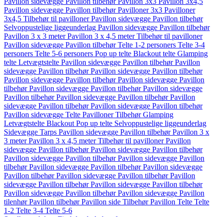
Pavillon sidevægge
Pavillon tilbehør
Pavillon 3x3
Pavillon 3x4,5
Pavillon sidevægge
Pavillon tilbehør
Pavilloner 3x3
Pavilloner
3x4,5
Tilbehør til pavilloner
Pavillon sidevægge
Pavillon tilbehør
Selvoppustelige liggeunderlag
Pavillon sidevægge
Pavillon tilbehør
Pavillon 3 x 3 meter
Pavillon 3 x 4,5 meter
Tilbehør til pavilloner
Pavillon sidevægge
Pavillon tilbehør
Telte 1-2 personers
Telte 3-4
personers
Telte 5-6 personers
Pop up telte
Blackout telte
Glamping
telte
Letvægtstelte
Pavillon sidevægge
Pavillon tilbehør
Pavillon
sidevægge
Pavillon tilbehør
Pavillon sidevægge
Pavillon tilbehør
Pavillon sidevægge
Pavillon tilbehør
Pavillon sidevægge
Pavillon
tilbehør
Pavillon sidevægge
Pavillon tilbehør
Pavillon sidevægge
Pavillon tilbehør
Pavillon sidevægge
Pavillon tilbehør
Pavillon
sidevægge
Pavillon tilbehør
Pavillon sidevægge
Pavillon tilbehør
Pavillon sidevægge
Telte
Pavilloner
Tilbehør
Glamping
Letvægtstelte
Blackout
Pop up telte
Selvoppustelige liggeunderlag
Sidevægge
Tarps
Pavillon sidevægge
Pavillon tilbehør
Pavillon 3 x
3 meter
Pavillon 3 x 4,5 meter
Tilbehør til pavilloner
Pavillon
sidevægge
Pavillon tilbehør
Pavillon sidevægge
Pavillon tilbehør
Pavillon sidevægge
Pavillon tilbehør
Pavillon sidevægge
Pavillon
tilbehør
Pavillon sidevægge
Pavillon tilbehør
Pavillon sidevægge
Pavillon tilbehør
Pavillon sidevægge
Pavillon tilbehør
Pavillon
sidevægge
Pavillon tilbehør
Pavillon sidevægge
Pavillon tilbehør
Pavillon sidevægge
Pavillon tilbehør
Pavillon sidevægge
Pavillon
tilenhør
Pavillon tilbehør
Pavillon side
Tilbehør
Pavillon
Telte
Telte
1-2
Telte 3-4
Telte 5-6