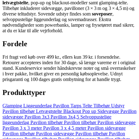
letvægtstelte
, pop‑up og blackout‑modeller samt glamping‑telte.
Tilbehør inkluderer sidevægge, pavilloner (3 × 3 m og 3 × 4,5 m) og
diverse teltudstyr. Sovende udstyr findes som
soveposer
,
selvoppustelige liggeunderlag og sovemadrasser. Ekstra
nødvendigheder som powerbanks, lamper og frysetørret mad sikrer,
at du er klar til alle vejrforhold.
Fordele
Fri fragt ved køb over 499 kr., ellers kun 39 kr. i forsendelse.
Retourer accepteres inden for 30 dage, så længe varerne er i original
stand. Kundeservice sender håndskrevne noter og små overraskelser
i hver pakke, hvilket giver en personlig købsoplevelse. Udnyt
prisgaranti og 100 dages gratis ombytning for at handle trygt.
Produkttyper
Glamping
Liggeunderlag
Pavillon
Tarps
Telte
Tilbehør
Udstyr
Pavillon tilbehør
Letvægtstelte
Blackout
Pop up
Sidevægge
Pavillon
sidevægge
Pavillon 3x3
Pavillon 3x4,5
Selvoppustelige
liggeunderlag
Pavilion tilbehør
Pavillon tilbehør
Pavillon sidevægge
Pavillon 3 x 3 meter
Pavillon 3 x 4,5 meter
Pavillon sidevægge
Pavillon tilbehør
Pavillon sidevægge
Pavillon tilbehør
Pavillon