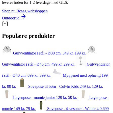
leveres inden for 1‑2 hverdage med GLS.
Shop nu
Besøg webshoppen
Outdoortid
Populære produkter
Gulvventilator i stål - Ø30 cm.
349 kr.
199
kr.
Gulvventilator i stål - Ø45 cm.
499 kr.
299
kr.
Gulvventilator
i stål - Ø40 cm.
699 kr.
399
kr.
Myggenet med ophæng
199
kr.
99
kr.
Sovepose til børn - Colvin Kids
249 kr.
129
kr.
Lagenpose - mumie junior
129 kr.
59
kr.
Lagenpose -
mumie
149 kr.
79
kr.
Sovepose - 4 sæsoner - Winter 4.0
699