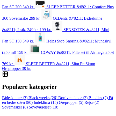
Fan ST 200
349
kr.
SLEEP BETTER &#8211; Comfort Plus
360 Sovemaske
299
kr.
OzDenta &#8211; Bideskinne
&#8211; 2 stk.
249 kr.
199
kr.
SENSOTEK &#8211; Mini
Fan ST 150
349
kr.
Helps Stop Snoring &#8211; Mundskyl
(250 ml)
159
kr.
COWAY &#8211; Filterset til Airmega 250S
769
kr.
SLEEP BETTER &#8211; Slim Fit Skum
Ørepropper
39
kr.
Populære kategorier
Bideskinner
(3)
Black weeks
(26)
Bordventilator
(2)
Bundles
(2)
Få
en bedre søvn
(80)
Indeklima
(15)
Ørepropper
(5)
Rejse
(2)
Sovemasker
(8)
Soveværelset
(10)