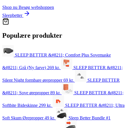
Shop nu
Besøg webshoppen
Sleepbetter
Populære produkter
SLEEP BETTER &#8211; Comfort Plus Sovemaske
&#8211; Grå (Ny farve)
269
kr.
SLEEP BETTER &#8211;
Silent Night formbare ørepropper
69
kr.
SLEEP BETTER
&#8211; Sove ørepropper
89
kr.
SLEEP BETTER &#8211;
Softbite Bideskinne
299
kr.
SLEEP BETTER &#8211; Ultra
Soft Skum Ørepropper
49
kr.
Sleep Better Bundle #1