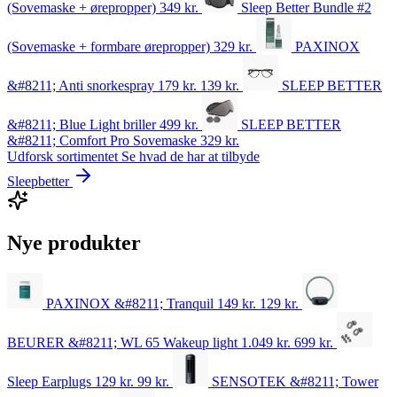
(Sovemaske + ørepropper)
349
kr.
Sleep Better Bundle #2
(Sovemaske + formbare ørepropper)
329
kr.
PAXINOX
&#8211; Anti snorkespray
179 kr.
139
kr.
SLEEP BETTER
&#8211; Blue Light briller
499
kr.
SLEEP BETTER
&#8211; Comfort Pro Sovemaske
329
kr.
Udforsk sortimentet
Se hvad de har at tilbyde
Sleepbetter
Nye produkter
PAXINOX &#8211; Tranquil
149 kr.
129
kr.
BEURER &#8211; WL 65 Wakeup light
1.049 kr.
699
kr.
Sleep Earplugs
129 kr.
99
kr.
SENSOTEK &#8211; Tower