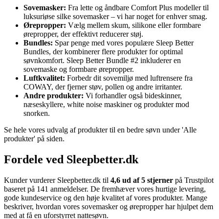
Sovemasker:
Fra lette og åndbare Comfort Plus modeller til
luksuriøse silke sovemasker – vi har noget for enhver smag.
Ørepropper:
Vælg mellem skum, silikone eller formbare
ørepropper, der effektivt reducerer støj.
Bundles:
Spar penge med vores populære Sleep Better
Bundles, der kombinerer flere produkter for optimal
søvnkomfort. Sleep Better Bundle #2 inkluderer en
sovemaske og formbare ørepropper.
Luftkvalitet:
Forbedr dit sovemiljø med luftrensere fra
COWAY, der fjerner støv, pollen og andre irritanter.
Andre produkter:
Vi forhandler også bideskinner,
næseskyllere, white noise maskiner og produkter mod
snorken.
Se hele vores udvalg af produkter til en bedre søvn under 'Alle
produkter' på siden.
Fordele ved Sleepbetter.dk
Kunder vurderer Sleepbetter.dk til
4,6 ud af 5 stjerner
på Trustpilot
baseret på 141 anmeldelser. De fremhæver vores hurtige levering,
gode kundeservice og den høje kvalitet af vores produkter. Mange
beskriver, hvordan vores sovemasker og ørepropper har hjulpet dem
med at få en uforstyrret nattesøvn.