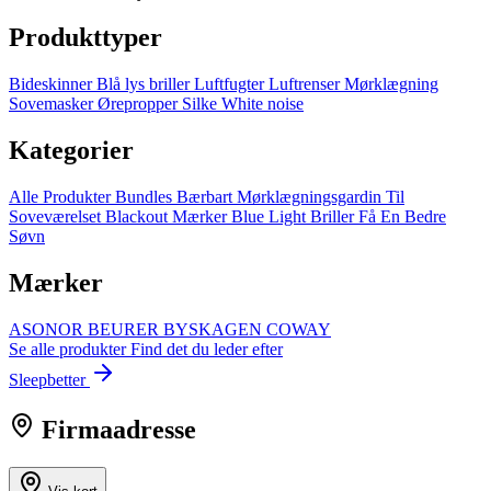
Produkttyper
Bideskinner
Blå lys briller
Luftfugter
Luftrenser
Mørklægning
Sovemasker
Ørepropper
Silke
White noise
Kategorier
Alle Produkter
Bundles
Bærbart Mørklægningsgardin
Til
Soveværelset
Blackout Mærker
Blue Light Briller
Få En Bedre
Søvn
Mærker
ASОNОR
BEURER
BYSKAGEN
COWAY
Se alle produkter
Find det du leder efter
Sleepbetter
Firmaadresse