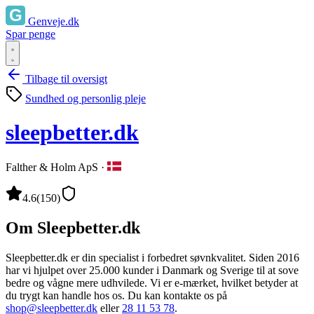
Genveje.dk
Spar penge
Tilbage til oversigt
Sundhed og personlig pleje
sleepbetter.dk
Falther & Holm ApS
·
4.6
(150)
Om Sleepbetter.dk
Sleepbetter.dk er din specialist i forbedret søvnkvalitet. Siden 2016
har vi hjulpet over 25.000 kunder i Danmark og Sverige til at sove
bedre og vågne mere udhvilede. Vi er e-mærket, hvilket betyder at
du trygt kan handle hos os. Du kan kontakte os på
shop@sleepbetter.dk
eller
28 11 53 78
.