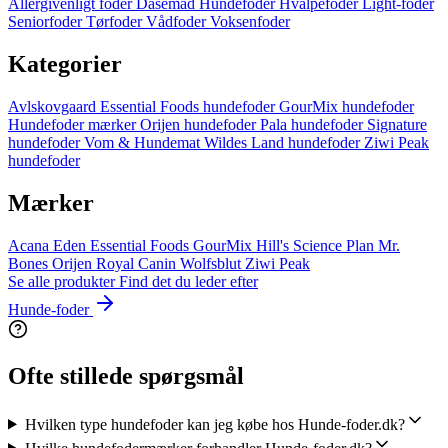
Allergivenligt foder
Dåsemad
Hundefoder
Hvalpefoder
Light-foder
Seniorfoder
Tørfoder
Vådfoder
Voksenfoder
Kategorier
Avlskovgaard
Essential Foods hundefoder
GourMix hundefoder
Hundefoder mærker
Orijen hundefoder
Pala hundefoder
Signature
hundefoder
Vom & Hundemat
Wildes Land hundefoder
Ziwi Peak
hundefoder
Mærker
Acana
Eden
Essential Foods
GourMix
Hill's Science Plan
Mr.
Bones
Orijen
Royal Canin
Wolfsblut
Ziwi Peak
Se alle produkter
Find det du leder efter
Hunde-foder
Ofte stillede spørgsmål
Hvilken type hundefoder kan jeg købe hos Hunde-foder.dk?