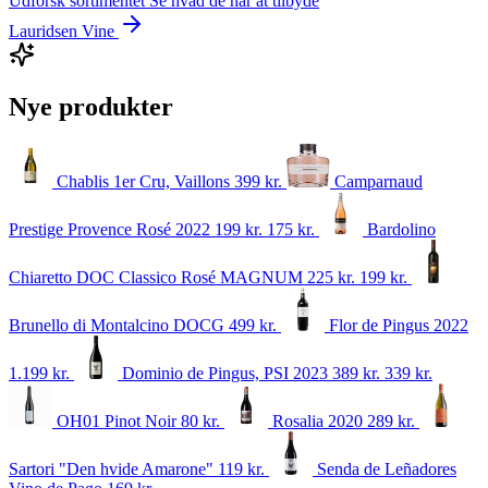
Udforsk sortimentet
Se hvad de har at tilbyde
Lauridsen Vine
Nye produkter
Chablis 1er Cru, Vaillons
399
kr.
Camparnaud
Prestige Provence Rosé 2022
199 kr.
175
kr.
Bardolino
Chiaretto DOC Classico Rosé MAGNUM
225 kr.
199
kr.
Brunello di Montalcino DOCG
499
kr.
Flor de Pingus 2022
1.199
kr.
Dominio de Pingus, PSI 2023
389 kr.
339
kr.
OH01 Pinot Noir
80
kr.
Rosalia 2020
289
kr.
Sartori "Den hvide Amarone"
119
kr.
Senda de Leñadores