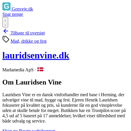
Genveje.dk
Spar penge
Tilbage til oversigt
Mad, drikke og fest
lauridsenvine.dk
Marlamedia ApS
·
Om Lauridsen Vine
Lauridsen Vine er en dansk vinforhandler med base i Herning, der
udvælger vine til mad, hygge og fest. Ejeren Henrik Lauridsen
fokuserer på kvalitet og pris, så kunderne får en god vinoplevelse
uden at skulle betale for meget. Butikken har en Trustpilot‑score på
4,5 ud af 5 baseret på 17 anmeldelser, hvilket viser tilfredshed med
både udvalg og service.
Shop nu
Besøg webshoppen