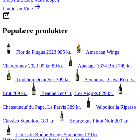
Lauridsen Vine
Populære produkter
Flor de Pingus 2023
995
kr.
American Wings
Chardonnay 2023
99 kr.
89
kr.
Apanage 1874 Brut
749
kr.
Tradition Demi Sec
399
kr.
Serendipia, Cava Reserva
Brut
209
kr.
Beaune 1er Cru, Les Aigrots
829
kr.
Châteauneuf du Pape, Le Parvis
389
kr.
Valpolicella Ripasso
Classico Superiore
189
kr.
Bourgogne Pinot Noir
209
kr.
Côtes du Rhône Rouge Samorëns
139
kr.