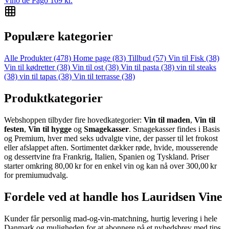
Vino de Pago
169
kr.
Populære kategorier
Alle Produkter
(478)
Home page
(83)
Tillbud
(57)
Vin til Fisk
(38)
Vin til kødretter
(38)
Vin til ost
(38)
Vin til pasta
(38)
vin til steaks
(38)
vin til tapas
(38)
Vin til terrasse
(38)
Produktkategorier
Webshoppen tilbyder fire hovedkategorier:
Vin til maden
,
Vin til
festen
,
Vin til hygge
og
Smagekasser
. Smagekasser findes i Basis
og Premium, hver med seks udvalgte vine, der passer til let frokost
eller afslappet aften. Sortimentet dækker røde, hvide, mousserende
og dessertvine fra Frankrig, Italien, Spanien og Tyskland. Priser
starter omkring 80,00 kr for en enkel vin og kan nå over 300,00 kr
for premiumudvalg.
Fordele ved at handle hos Lauridsen Vine
Kunder får personlig mad‑og‑vin‑matchning, hurtig levering i hele
Danmark og muligheden for at abonnere på et nyhedsbrev med tips