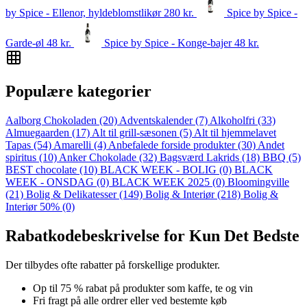
by Spice - Ellenor, hyldeblomstlikør
280
kr.
Spice by Spice -
Garde-øl
48
kr.
Spice by Spice - Konge-bajer
48
kr.
Populære kategorier
Aalborg Chokoladen
(20)
Adventskalender
(7)
Alkoholfri
(33)
Almuegaarden
(17)
Alt til grill-sæsonen
(5)
Alt til hjemmelavet
Tapas
(54)
Amarelli
(4)
Anbefalede forside produkter
(30)
Andet
spiritus
(10)
Anker Chokolade
(32)
Bagsværd Lakrids
(18)
BBQ
(5)
BEST chocolate
(10)
BLACK WEEK - BOLIG
(0)
BLACK
WEEK - ONSDAG
(0)
BLACK WEEK 2025
(0)
Bloomingville
(21)
Bolig & Delikatesser
(149)
Bolig & Interiør
(218)
Bolig &
Interiør 50%
(0)
Rabatkodebeskrivelse for Kun Det Bedste
Der tilbydes ofte rabatter på forskellige produkter.
Op til 75 % rabat på produkter som kaffe, te og vin
Fri fragt på alle ordrer eller ved bestemte køb