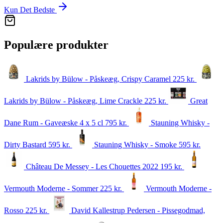
Kun Det Bedste
Populære produkter
Lakrids by Bülow - Påskeæg, Crispy Caramel
225
kr.
Lakrids by Bülow - Påskeæg, Lime Crackle
225
kr.
Great
Dane Rum - Gaveæske 4 x 5 cl
795
kr.
Stauning Whisky -
Dirty Bastard
595
kr.
Stauning Whisky - Smoke
595
kr.
Château De Messey - Les Chouettes 2022
195
kr.
Vermouth Moderne - Sommer
225
kr.
Vermouth Moderne -
Rosso
225
kr.
David Kallestrup Pedersen - Pissegodmad,