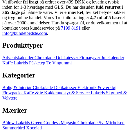
Vi tilbyder
fri fragt
på ordrer over 499 DKK og levering typisk
inden for 1-3 hverdage med GLS. Du har desuden
fuld returret i
365 dage
på uåbnede varer. Vi er
e-mærket
, hvilket betyder sikker
og tryg online handel. Vores Trustpilot-rating er
4,7 ud af 5
baseret
på over 2000 anmeldelser. Har du spørgsmål, er du velkommen til at
kontakte vores kundeservice på
7199 8191
eller
info@kundetbedste.com
.
Produkttyper
Adventskalender
Chokolade
Delikatesser
Firmagaver
Julekalender
Kaffe
Lakrids
Påskeæg
Te
Vingummi
Kategorier
Bolig & Interiør
Chokolade
Delikatesser
Elektronik & værktøj
Flowpacks
Kaffe & te
Køkkenudstyr & Service
Lakrids
Skønhed &
Velvære
Mærker
Bülow Lakrids
Green Goddess
Magasin Chokolade
Sv. Michelsen
Summerbird
Xocolatl