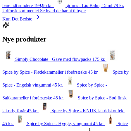
bare lidt sundere
199,95
kr.
grums - Lip Balm, 15 ml
79
kr.
Udforsk sortimentet
Se hvad de har at tilbyde
Kun Det Bedste
Nye produkter
Simply Chocolate - Gave med flowpacks
175
kr.
Spice by Spice - Flødekarameller i forårsæske
45
kr.
Spice by
Spice - Engelsk vingummi
45
kr.
Spice by Spice -
Saltkarameller i forårsæske
45
kr.
Spice by Spice - Sød finsk
lakrids, forår
45
kr.
Spice by Spice - KNUS, lakridskonfekt
45
kr.
Spice by Spice - Hygge, vingummi
45
kr.
Spice